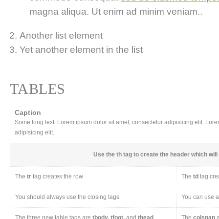
magna aliqua. Ut enim ad minim veniam..
Another list element
Yet another element in the list
TABLES
Caption
Some long text. Lorem ipsum dolor sit amet, consectetur adipisicing elit. Lor
adipisicing elit.
Use the
th
tag to create the header which will 
The
tr
tag creates the row
The
td
tag cre
You should always use the closing tags
You can use a 
The three new table tags are
tbody, tfoot,
and
thead
The
colspan
a