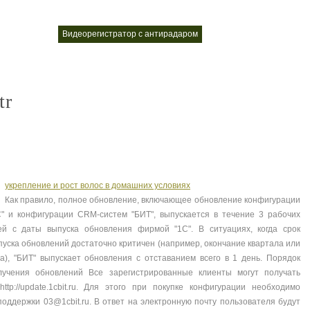
стратор 2017
видеорегистратор с антирадаром
видеорегистраторы рей
nt
nt
nt
tr
укрепление и рост волос в домашних условиях
Как правило, полное обновление, включающее обновление конфигурации
С" и конфигурации CRM-систем "БИТ", выпускается в течение 3 рабочих
ей с даты выпуска обновления фирмой "1С". В ситуациях, когда срок
пуска обновлений достаточно критичен (например, окончание квартала или
да), "БИТ" выпускает обновления с отставанием всего в 1 день. Порядок
лучения обновлений Все зарегистрированные клиенты могут получать
tp://update.1cbit.ru. Для этого при покупке конфигурации необходимо
поддержки 03@1cbit.ru. В ответ на электронную почту пользователя будут