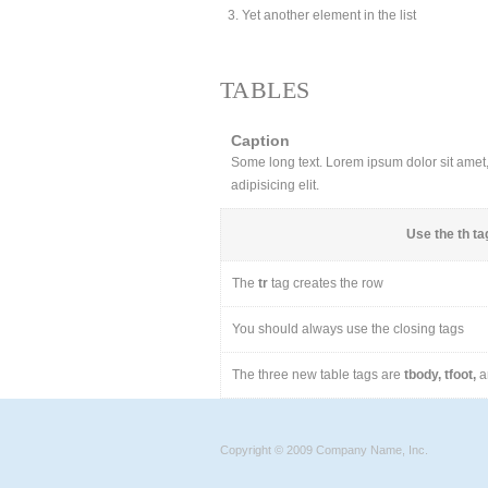
Yet another element in the list
TABLES
Caption
Some long text. Lorem ipsum dolor sit amet, 
adipisicing elit.
Use the
th
tag
The
tr
tag creates the row
You should always use the closing tags
The three new table tags are
tbody, tfoot,
a
Copyright © 2009 Company Name, Inc.