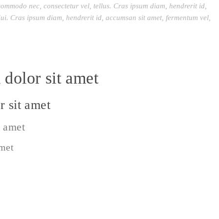
commodo nec, consectetur vel, tellus. Cras ipsum diam, hendrerit id,
ui. Cras ipsum diam, hendrerit id, accumsan sit amet, fermentum vel,
dolor sit amet
 sit amet
t amet
amet