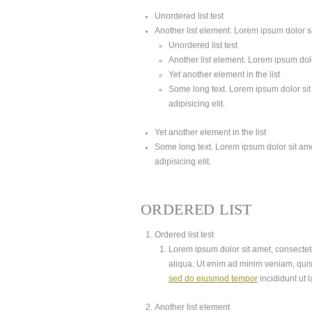
Unordered list test
Another list element. Lorem ipsum dolor sit
Unordered list test
Another list element. Lorem ipsum dolor
Yet another element in the list
Some long text. Lorem ipsum dolor sit 
adipisicing elit.
Yet another element in the list
Some long text. Lorem ipsum dolor sit amet
adipisicing elit.
ORDERED LIST
Ordered list test
Lorem ipsum dolor sit amet, consectetu
aliqua. Ut enim ad minim veniam, quis
sed do eiusmod tempor
incididunt ut 
Another list element