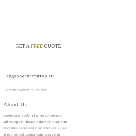
тинг моделей
какой видеорегистратор
nt
GET A
FREE
QUOTE
видеорегистратор str
сенсор видеорегистратора
About Us
Lorem ipsum dolor sit amet, consectetur
adipiscing elit. Nullam at dolor sit amet enim
bibendum accumsan in sit amet velit. Fusce
et est nec nisi congue commodo vel ut