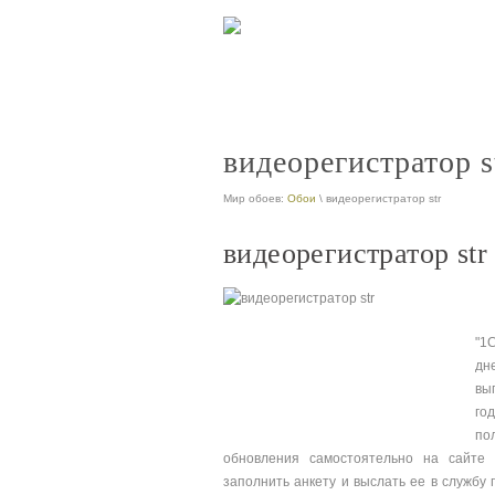
видеореги
видеорегистратор s
Мир обоев:
Обои
\ видеорегистратор str
видеорегистратор str
"1
дн
вы
го
по
обновления самостоятельно на сайте ht
заполнить анкету и выслать ее в службу 