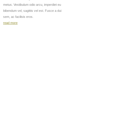
metus. Vestibulum odio arcu, imperdiet eu
bibendum vel, sagittis vel est. Fusce a dui
sem, ac facilisis eros.
read more