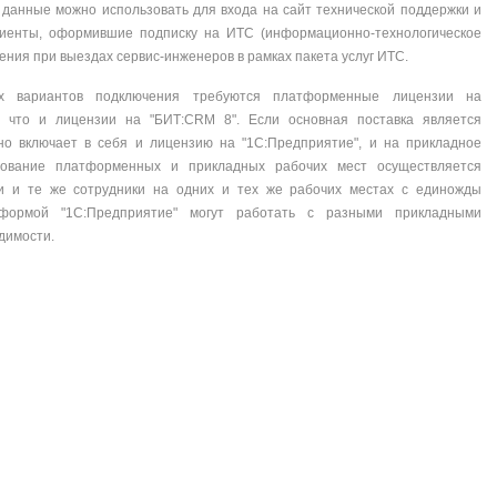
 данные можно использовать для входа на сайт технической поддержки и
иенты, оформившие подписку на ИТС (информационно-технологическое
ния при выездах сервис-инженеров в рамках пакета услуг ИТС.
х вариантов подключения требуются платформенные лицензии на
, что и лицензии на "БИТ:CRM 8". Если основная поставка является
но включает в себя и лицензию на "1С:Предприятие", и на прикладное
рование платформенных и прикладных рабочих мест осуществляется
ни и те же сотрудники на одних и тех же рабочих местах с единожды
формой "1С:Предприятие" могут работать с разными прикладными
димости.