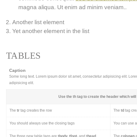
magna aliqua. Ut enim ad minim veniam..
Another list element
Yet another element in the list
TABLES
Caption
Some long text. Lorem ipsum dolor sit amet, consectetur adipisicing elit. Lor
adipisicing elit.
Use the
th
tag to create the header which will 
The
tr
tag creates the row
The
td
tag cre
You should always use the closing tags
You can use a 
The three new table tags are
tbody, tfoot,
and
thead
The
colspan
a