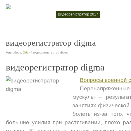
видеорегистратор 2017
видеорегистра
nt
видеорегистратор digma
Мир обоев:
Обои
\ видеорегистратор digma
видеорегистратор digma
Вопросы военной с
Перенапряжённы
мускулы – результа
занятиях физической 
болеть из-за того, 
большие усилия при растягивании, плохо ра
мышцу. В результате внутри мускула разв