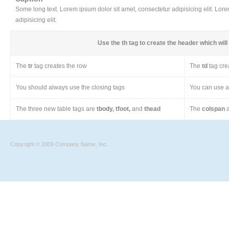
Some long text. Lorem ipsum dolor sit amet, consectetur adipisicing elit. Lor
adipisicing elit.
Use the
th
tag to create the header which will 
The
tr
tag creates the row
The
td
tag cre
You should always use the closing tags
You can use a 
The three new table tags are
tbody, tfoot,
and
thead
The
colspan
a
Copyright © 2009 Company Name, Inc.